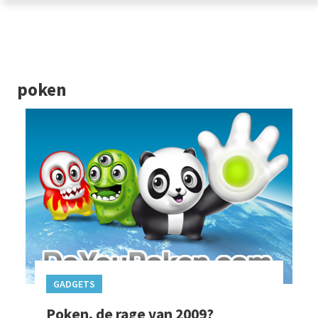
poken
GADGETS
Poken, de rage van 2009?