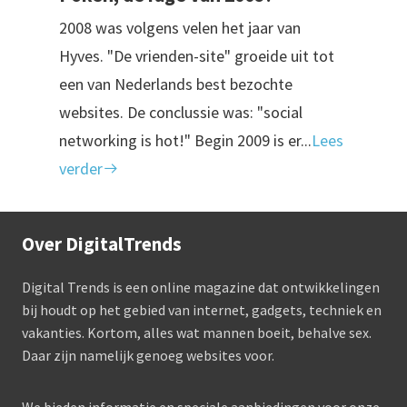
2008 was volgens velen het jaar van
Hyves. "De vrienden-site" groeide uit tot
een van Nederlands best bezochte
websites. De conclussie was: "social
networking is hot!" Begin 2009 is er...
Lees
verder
Over DigitalTrends
Digital Trends is een online magazine dat ontwikkelingen
bij houdt op het gebied van internet, gadgets, techniek en
vakanties. Kortom, alles wat mannen boeit, behalve sex.
Daar zijn namelijk genoeg websites voor.